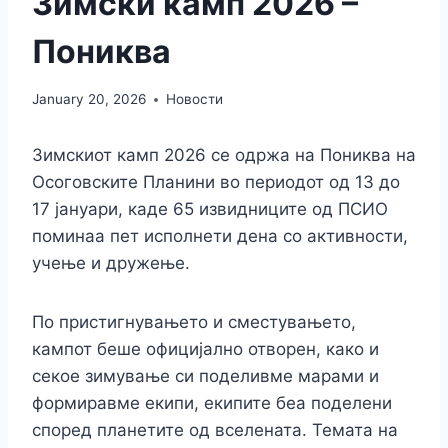
Зимски камп 2026 –
Пониква
January 20, 2026
Новости
Зимскиот камп 2026 се одржа на Пониква на
Осоговските Планини во периодот од 13 до
17 јануари, каде 65 извидниците од ПСИО
поминаа пет исполнети дена со активности,
учење и дружење.
По пристигнувањето и сместувањето,
кампот беше официјално отворен, како и
секое зимување си поделивме марами и
формиравме екипи, екипите беа поделени
според планетите од вселената. Темата на