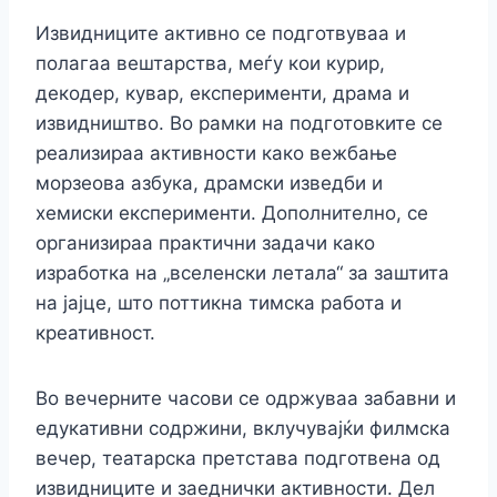
Извидниците активно се подготвуваа и
полагаа вештарства, меѓу кои курир,
декодер, кувар, експерименти, драма и
извидништво. Во рамки на подготовките се
реализираа активности како вежбање
морзеова азбука, драмски изведби и
хемиски експерименти. Дополнително, се
организираа практични задачи како
изработка на „вселенски летала“ за заштита
на јајце, што поттикна тимска работа и
креативност.
Во вечерните часови се одржуваа забавни и
едукативни содржини, вклучувајќи филмска
вечер, театарска претстава подготвена од
извидниците и заеднички активности. Дел