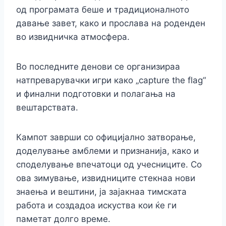
од програмата беше и традиционалното
давање завет, како и прослава на роденден
во извидничка атмосфера.
Во последните денови се организираа
натпреварувачки игри како „capture the flag“
и финални подготовки и полагања на
вештарствата.
Кампот заврши со официјално затворање,
доделување амблеми и признанија, како и
споделување впечатоци од учесниците. Со
ова зимување, извидниците стекнаа нови
знаења и вештини, ја зајакнаа тимската
работа и создадоа искуства кои ќе ги
паметат долго време.