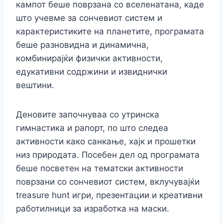
кампот беше поврзана со вселенатана, каде
што учевме за сончевиот систем и
карактеристиките на планетите, програмата
беше разновидна и динамична,
комбинирајќи физички активности,
едукативни содржини и извиднички
вештини.
Деновите започнуваа со утринска
гимнастика и рапорт, по што следеа
активности како санкање, хајк и прошетки
низ природата. Посебен дел од програмата
беше посветен на тематски активности
поврзани со сончевиот систем, вклучувајќи
treasure hunt игри, презентации и креативни
работилници за изработка на маски.