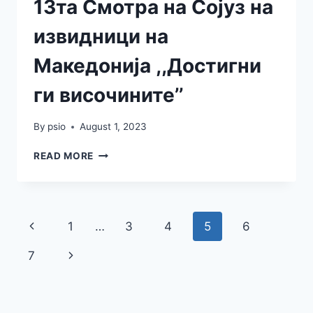
13та Смотра на Сојуз на
извидници на
Македонија ,,Достигни
ги височините’’
By
psio
August 1, 2023
READ MORE
1
…
3
4
5
6
7