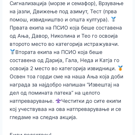
Сигнализација (морзе и семафор), Врзување
на јазли, Движење под азимут, Тест (прва
помош, извидништво и општа култура).
Првата екипа на ПСИО која беше составена
од Ања, Давор, Николина и Тео го освоија
второто место во категорија истражувачи.
Втората екипа на ПСИО која беше
составена од Дарија, Гала, Неда и Катја го
освоија 2 место во категорија извидници.
Освен тоа горди сме на наша Ања која доби
награда за најдобро напишан “Извештај на
дел од помината патека” на целото
натпреварување.
Честитки до сите екипи
кој учествуваа на ова натпреварување и се
гледаме на следна акција.