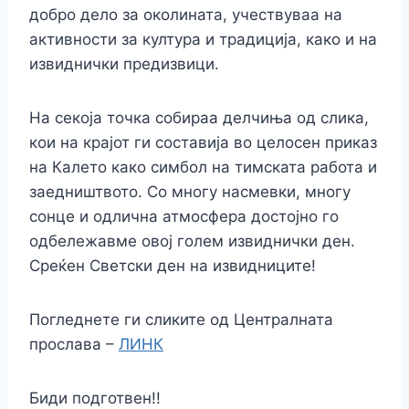
добро дело за околината, учествуваа на
активности за култура и традиција, како и на
извиднички предизвици.
На секоја точка собираа делчиња од слика,
кои на крајот ги составија во целосен приказ
на Калето како симбол на тимската работа и
заедништвото. Со многу насмевки, многу
сонце и одлична атмосфера достојно го
одбележавме овој голем извиднички ден.
Среќен Светски ден на извидниците!
Погледнете ги сликите од Централната
прослава –
ЛИНК
Биди подготвен!!