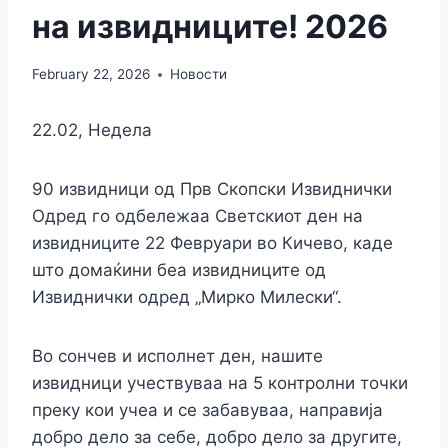
на извидниците! 2026
February 22, 2026
Новости
22.02, Недела
90 извидници од Прв Скопски Извиднички
Одред го одбележаа Светскиот ден на
извидниците 22 Февруари во Кичево, каде
што домаќини беа извидниците од
Извиднички одред „Мирко Милески“.
Во сончев и исполнет ден, нашите
извидници учествуваа на 5 контролни точки
преку кои учеа и се забавуваа, направија
добро дело за себе, добро дело за другите,