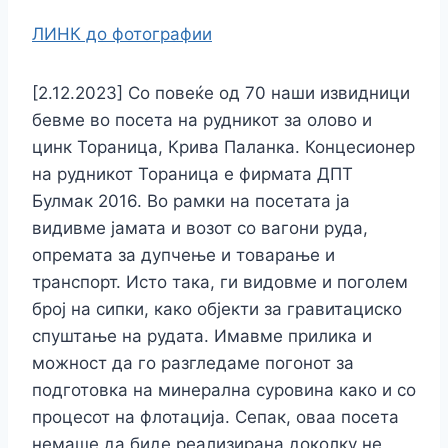
ЛИНК до фотографии
[2.12.2023] Со повеќе од 70 наши извидници
бевме во посета на рудникот за олово и
цинк Тораница, Крива Паланка. Концесионер
на рудникот Тораница е фирмата ДПТ
Булмак 2016. Во рамки на посетата ја
видивме јамата и возот со вагони руда,
опремата за дупчење и товарање и
транспорт. Исто така, ги видовме и поголем
број на сипки, како објекти за гравитациско
спуштање на рудата. Имавме прилика и
можност да го разгледаме погонот за
подготовка на минерална суровина како и со
процесот на флотација. Сепак, оваа посета
немаше да биде реализирана доколку не